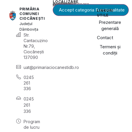
LOCALIZARE
Acest conținut este blocat până când acceptați categoria corespunzătoare de cookie-uri.
PRIMĂRIA
Accept categoria Funcționalitate
LINKURI
COMUNEI
UTILE
CIOCĂNEȘTI
Prezentare
Județul
generală
Dâmbovița
Str.
Contact
Cantacuzino
Nr.79,
Termeni și
Ciocănești
condiții
137090
uat@primariaciocanestidb.ro
0245
261
336
0245
261
336
Program
de lucru