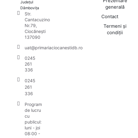
Prezentare
Județul
generală
Dâmbovița
Str.
Contact
Cantacuzino
Nr.79,
Termeni și
Ciocănești
condiții
137090
uat@primariaciocanestidb.ro
0245
261
336
0245
261
336
Program
de lucru
cu
publicul:
luni - joi
08:00 -