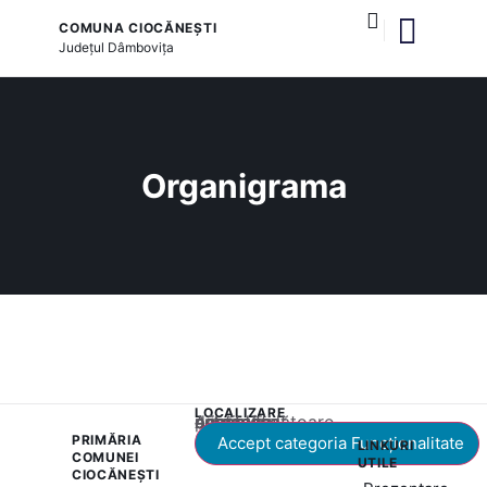
COMUNA CIOCĂNEȘTI
Județul
Dâmbovița
Organigrama
LOCALIZARE
Acest conținut este blocat până când acceptați categoria corespunzătoare de cookie-uri.
PRIMĂRIA
Accept categoria Funcționalitate
LINKURI
COMUNEI
UTILE
CIOCĂNEȘTI