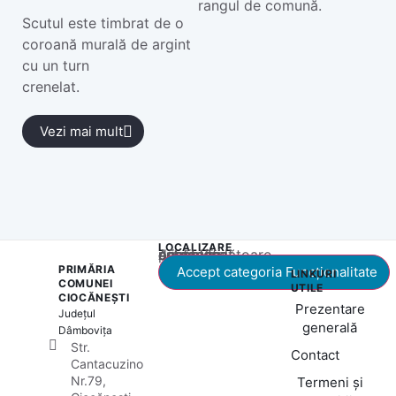
rangul de comună.
Scutul este timbrat de o
coroană murală de argint
cu un turn
crenelat.
Vezi mai mult
LOCALIZARE
Acest conținut este blocat până când acceptați categoria corespunzătoare de cookie-uri.
PRIMĂRIA
Accept categoria Funcționalitate
LINKURI
COMUNEI
UTILE
CIOCĂNEȘTI
Prezentare
Județul
generală
Dâmbovița
Str.
Contact
Cantacuzino
Nr.79,
Termeni și