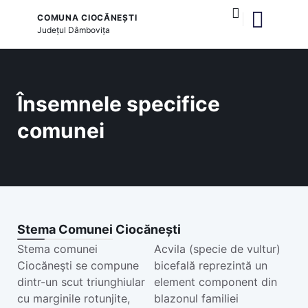
COMUNA CIOCĂNEȘTI
Județul
Dâmbovița
și serviciile publice
Însemnele specifice
comunei
Stema Comunei Ciocănești
Stema comunei
Acvila (specie de vultur)
Ciocăneşti se compune
bicefală reprezintă un
dintr-un scut triunghiular
element component din
cu marginile rotunjite,
blazonul familiei