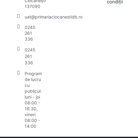
Ciocănești
condiții
137090
uat@primariaciocanestidb.ro
0245
261
336
0245
261
336
Program
de lucru
cu
publicul:
luni - joi
08:00 -
16:30,
vineri
08:00 -
14:00