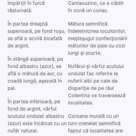
împărţit în furcă
Cantacuzino, ce a clădit
răsturnată.
în zonă un conac.
În partea dreaptă
Mătura semnifică
superioară, pe fond roşu,
îndeletnicirea locuitorilor,
se află o acvilă bicefală
meşteşugul confecţionării
de argint.
măturilor de paie cu cozi
lungi şi scurte.
În stângă superioară, pe
fond albastru (azur), se
Nufărul şi vârful scutului
află o mătură de aur, cu
ondulat fac referire la
coadă lungă, aşezată în
nuferii albi pe cale de
pal.
dispariţie de pe râul
Colentina ce traversează
În partea inferioară, pe
localitatea.
fond de argint, vârful
scutului ondulat albastru
Coroana murală cu un
(azur) este încărcat cu un
turn crenelat semnifică
nufăr natural.
faptul că localitatea are