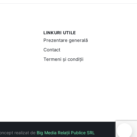
LINKURI UTILE
Prezentare generală
Contact
Termeni și condiții
🍪
oncept realizat de
Big Media Relații Publice SRL