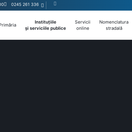
:00
0245 261 336
Instituțiile
Servicii
Nomenclatura
Primăria
și serviciile publice
online
stradală