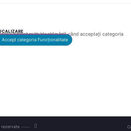
OCALIZARE
 conținut este blocat până când acceptați categoria corespunzătoare de cookie-uri.
Accept categoria Funcționalitate
e rezervate
C