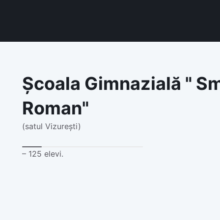
Școala Gimnazială " S
Roman"
(satul Vizurești)
– 125 elevi.