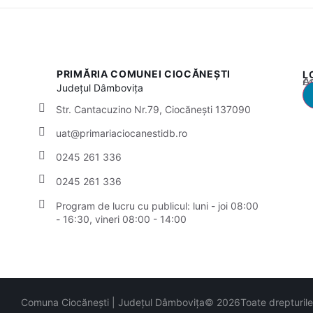
PRIMĂRIA COMUNEI CIOCĂNEȘTI
L
Acest
Județul
Dâmbovița
Str. Cantacuzino Nr.79, Ciocănești 137090
uat@primariaciocanestidb.ro
0245 261 336
0245 261 336
Program de lucru cu publicul:
luni - joi 08:00
- 16:30, vineri 08:00 - 14:00
Comuna Ciocănești | Județul Dâmbovița
© 2026
Toate drepturil