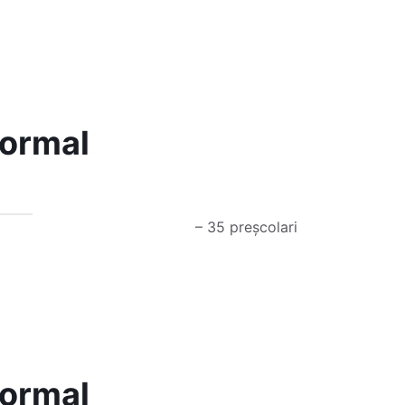
normal
– 35 preșcolari
normal