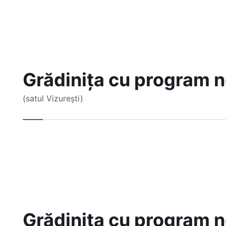
Grădinița cu program 
(satul Vizurești)
Grădinița cu program 