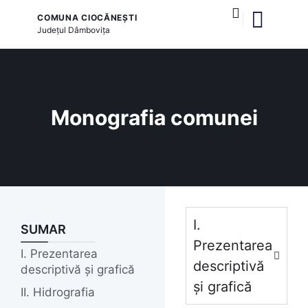
COMUNA CIOCĂNEȘTI
Județul
Dâmbovița
și serviciile publice
Monografia comunei
I.
SUMAR
Prezentarea
I. Prezentarea
descriptivă
descriptivă și grafică
și grafică
II. Hidrografia