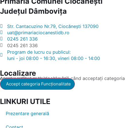
Primăria Comunei Ciocănești
Județul
Dâmbovița
Str. Cantacuzino Nr.79, Ciocănești 137090
uat@primariaciocanestidb.ro
0245 261 336
0245 261 336
Program de lucru cu publicul:
luni - joi 08:00 - 16:30, vineri 08:00 - 14:00
Localizare
Acest conținut este blocat până când acceptați categoria corespunzătoare de cookie-uri.
Accept categoria Funcționalitate
LINKURI UTILE
Prezentare generală
Contact