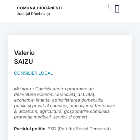
COMUNA CIOCĂNEȘTI
Județul
Dâmbovița
și serviciile publice
Valeriu
SAIZU
CONSILIER LOCAL
membru - Comisia pentru programe de
dezvoltare economico-socială, activități
economie-finanțe, administrarea domeniului
public și privat al comunei, amenajarea teritoriului
și urbanism, agricultură, gospodărire comunală,
protecția mediului, servicii și comerț
Partidul politic:
PSD (Partidul Social Democrat)