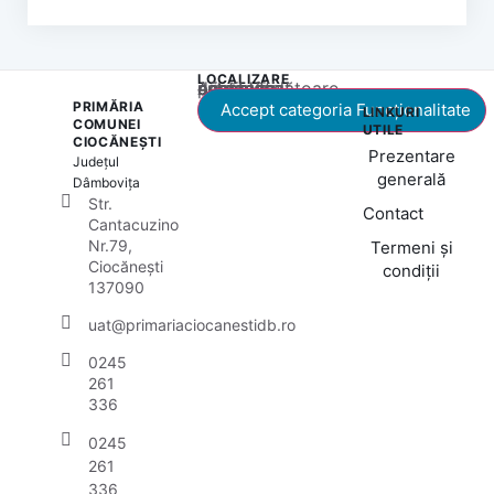
LOCALIZARE
Acest conținut este blocat până când acceptați categoria corespunzătoare de cookie-uri.
PRIMĂRIA
Accept categoria Funcționalitate
LINKURI
COMUNEI
UTILE
CIOCĂNEȘTI
Prezentare
Județul
generală
Dâmbovița
Str.
Contact
Cantacuzino
Nr.79,
Termeni și
Ciocănești
condiții
137090
uat@primariaciocanestidb.ro
0245
261
336
0245
261
336